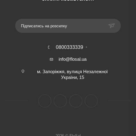
Підписатись на розсилку
0800333339
info@flosal.ua
м. Запоріжжя, вулиця Незалежної
України, 15
2026 © FloSal