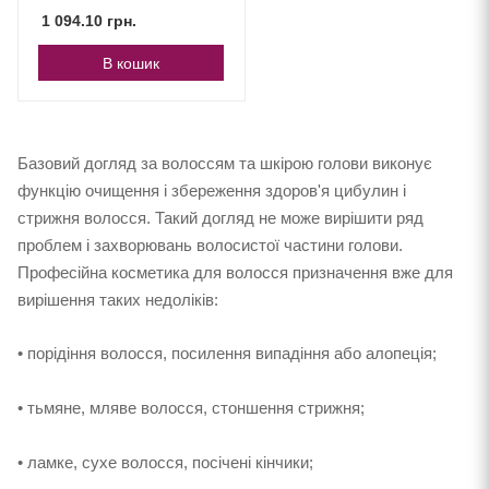
густоти вій
1 094.10
грн.
В кошик
Базовий догляд за волоссям та шкірою голови виконує
функцію очищення і збереження здоров'я цибулин і
стрижня волосся. Такий догляд не може вирішити ряд
проблем і захворювань волосистої частини голови.
Професійна косметика для волосся призначення вже для
вирішення таких недоліків:
• порідіння волосся, посилення випадіння або алопеція;
• тьмяне, мляве волосся, стоншення стрижня;
• ламке, сухе волосся, посічені кінчики;