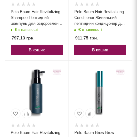
Pelo Baum Hair Revitalizing
Pelo Baum Hair Revitalizing
Shampoo Пептидний
Conditioner Живильний
шампунь для оздоровлення
пептидний кондиціонер для
шкіри голови та росту
відновлення структури та
Є в наявності
Є в наявності
волосся
блиску волосся
797.13
грн.
911.75
грн.
В кошик
В кошик
Pelo Baum Hair Revitalizing
Pelo Baum Brow Brow