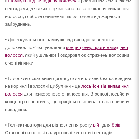
•
Шампунь від випадіння волосся
з рослинним комплексом і
пептидами, дія яких спрямована на запобігання випадіння
волосся, глибоке очищення шкіри голови від жирності і
забруднень.
• Дію лікувального шампуню від випадіння волосся
доповнює пом'якшувальний
кондиціонер проти випадіння
волосся
,
який ущільнює і оздоровлює стрижень волосини і
січені кінчики.
• Глибокий локальний догляд, який впливає безпосередньо
на коріння і волосяні цибулини - це
лосьйон від випадіння
волосся
для прикореневого нанесення. В основі лосьйону
концентрат пептидів, що прицільно впливають на причину
випадіння.
• Гелі-активатори для відновлення росту
вій
і для
брів.
Створені на основі гіалуронової кислоти і пептидів,