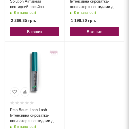
Solution Активний
Інтенсивна сироватка-
пептидний лосьйон-
активатор з пептидами для
сироватка для стимуляції
густоти та відновлення
Є в наявності
Є в наявності
росту та густоти волосся
форми брів
2 266.35
грн.
1 198.30
грн.
В кошик
В кошик
Pelo Baum Lash Lash
Інтенсивна сироватка-
активатор з пептидами для
екстремальної довжини та
Є в наявності