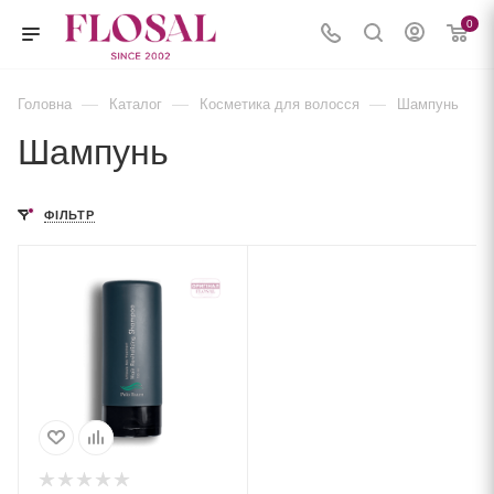
0
—
—
—
Головна
Каталог
Косметика для волосся
Шампунь
Шампунь
ФІЛЬТР