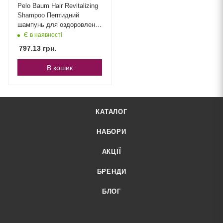
Pelo Baum Hair Revitalizing
Shampoo Пептидний
шампунь для оздоровлення
шкіри голови та росту
Є в наявності
волосся
797.13
грн.
В кошик
КАТАЛОГ
НАБОРИ
АКЦІЇ
БРЕНДИ
БЛОГ