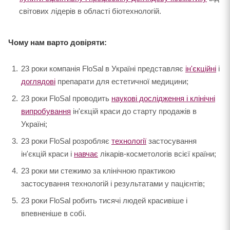
світових лідерів в області біотехнологій.
Чому нам варто довіряти:
23 роки компанія FloSal в Україні представляє
ін'єкційні
і
доглядові
препарати для естетичної медицини;
23 роки FloSal проводить
наукові дослідження і клінічні
випробування
ін'єкцій краси до старту продажів в
Україні;
23 роки FloSal розробляє
технології
застосування
ін'єкцій краси і
навчає
лікарів-косметологів всієї країни;
23 роки ми стежимо за клінічною практикою
застосування технологій і результатами у пацієнтів;
23 роки FloSal робить тисячі людей красивіше і
впевненіше в собі.