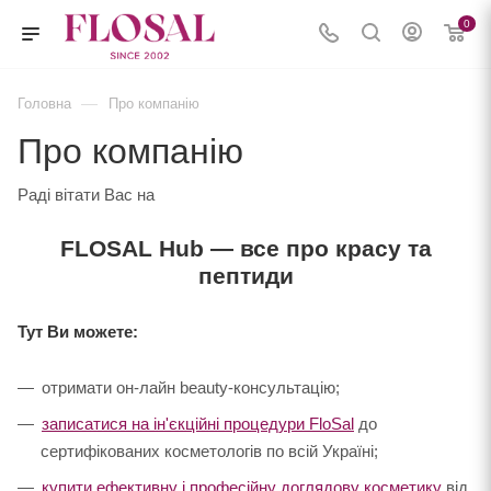
0
—
Головна
Про компанію
Про компанію
Раді вітати Вас на
FLOSAL Hub — все про красу та
пептиди
Тут Ви можете:
отримати он-лайн beauty-консультацію;
записатися на ін'єкційні процедури FloSal
до
сертифікованих косметологів по всій Україні;
купити ефективну і професійну доглядову косметику
від