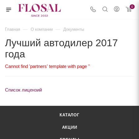
0
—
—
Главная
О компании
Документы
Лучший автодилер 2017
года
Cannot find 'partners' template with page ''
Список лицензий
КАТАЛОГ
АКЦИИ