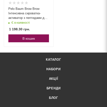
Pelo Baum Brow Brow
Інтенсивна сироватка-
активатор з пептидами для
густоти та відновлення
Є в наявності
форми брів
1 198.30
грн.
В кошик
КАТАЛОГ
НАБОРИ
АКЦІЇ
БРЕНДИ
БЛОГ