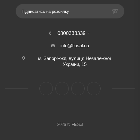
Підписатись на розсилку
0800333339
info@flosal.ua
м. Запоріжжя, вулиця Незалежної
України, 15
2026 © FloSal