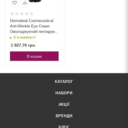
Dermaheal Cosmeceutical
Anti-Wrinkle Eye Cream
Омолоджуючий пептидний
крем-ліфтинг для шкіри
Є в наявності
навколо очей з ефектом
1 927.70
грн.
розгладження зморшок
В кошик
КАТАЛОГ
НАБОРИ
АКЦІЇ
БРЕНДИ
БЛОГ