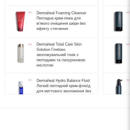
Dermaheal Foaming Cleanser
Пептидна крем-пінка для
мʼякого очищення шкіри без
ефекту стягнення
Dermaheal Total Care Skin
Solution Глибоко
зволожувальний тонік з
пептидами та гіалуроновою
кислотою
Dermaheal Hydro Balance Fluid
Легкий пептидний крем-флюїд
для миттєвого зволоження без
обтяження
Dermaheal CC Cream (Natural
Beige) Професійний пептидний
CC-крем для ідеального
захисту, корекції тону та