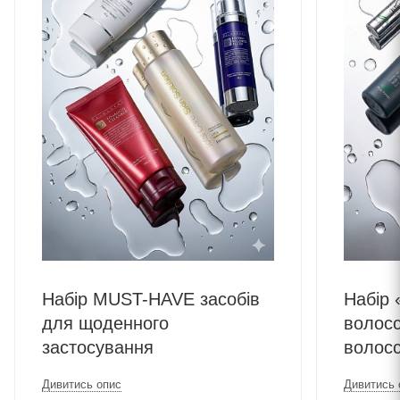
Набір MUST-HAVE засобів
Набір 
для щоденного
волосс
застосування
волос
Дивитись опис
Дивитись 