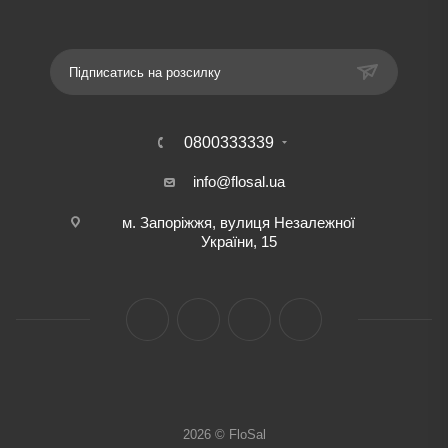
Підписатись на розсилку
0800333339
info@flosal.ua
м. Запоріжжя, вулиця Незалежної
України, 15
2026 © FloSal