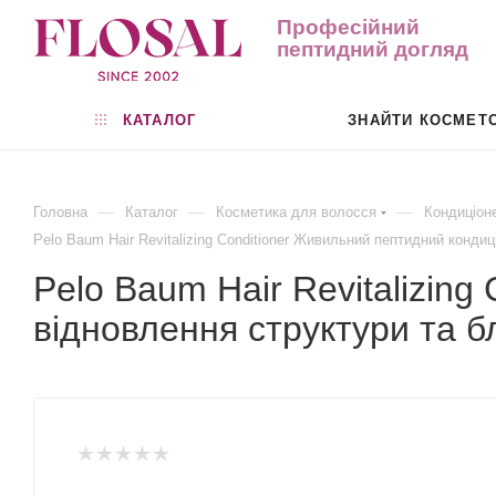
Професійний
пептидний догляд
КАТАЛОГ
ЗНАЙТИ КОСМЕТ
—
—
—
Головна
Каталог
Косметика для волосся
Кондиціон
Pelo Baum Hair Revitalizing Conditioner Живильний пептидний конди
Pelo Baum Hair Revitalizin
відновлення структури та б