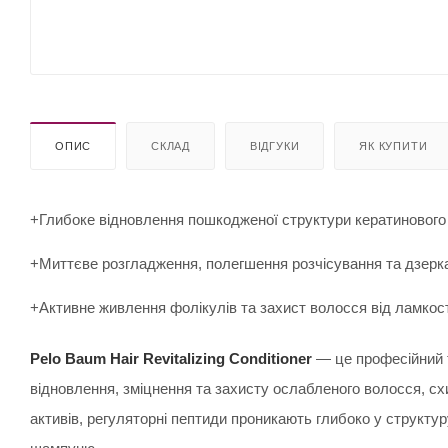
ОПИС
СКЛАД
ВІДГУКИ
ЯК КУПИТИ
+Глибоке відновлення пошкодженої структури кератинового
+Миттєве розгладження, полегшення розчісування та дзерк
+Активне живлення фолікулів та захист волосся від ламкост
Pelo Baum Hair Revitalizing Conditioner
— це професійний т
відновлення, зміцнення та захисту ослабленого волосся, сх
активів, регуляторні пептиди проникають глибоко у структу