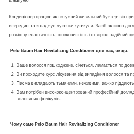
шампуню.
Кондиціонер працює як потужний живильний бустер: він пр
всередині та згладжує лусочки кутикули. Засіб активно до
розкішну еластичність, шовковистість і створює надійний щ
Pelo Baum Hair Revitalizing Conditioner для вас, якщо:
Ваше волосся пошкоджене, січеться, ламається по довж
Ви проходите курс лікування від випадіння волосся та п
Пасма виглядають тьмяними, неживими, важко піддають
Вам потрібен висококонцентрований професійний догляд,
волосяних фолікулів.
Чому саме Pelo Baum Hair Revitalizing Conditioner