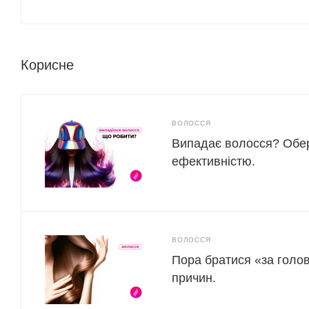
Корисне
ВОЛОССЯ
Випадає волосся? Обер
ефективністю.
ВОЛОССЯ
Пора братися «за голов
причин.