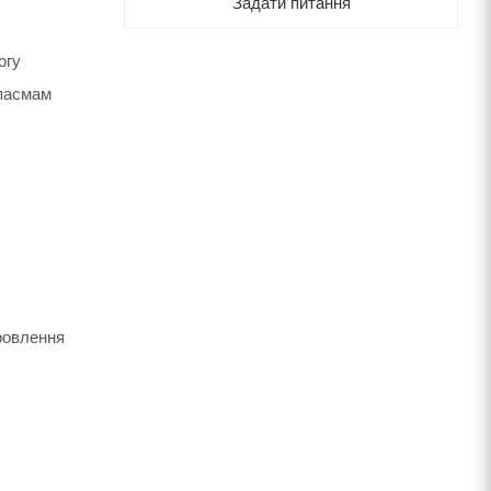
Задати питання
огу
 пасмам
ровлення