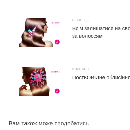
БЬЮТІ-ГІД
Всім залишатися на св
за волоссям
ВОЛОССЯ
ПостКОВІДне облисіння:
Вам також може сподобатись