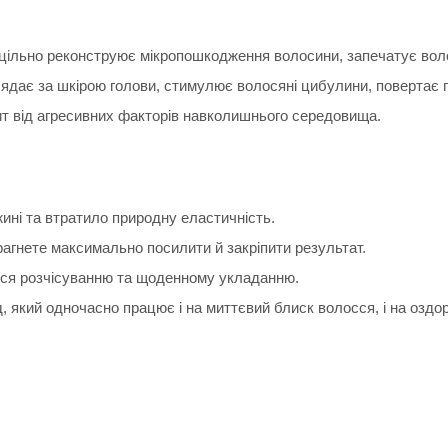
ицільно реконструює мікропошкодження волосини, запечатує вол
глядає за шкірою голови, стимулює волосяні цибулини, повертає
ит від агресивних факторів навколишнього середовища.
ині та втратило природну еластичність.
рагнете максимально посилити й закріпити результат.
ся розчісуванню та щоденному укладанню.
 який одночасно працює і на миттєвий блиск волосся, і на оздо