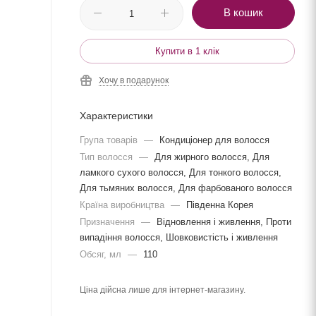
В кошик
Купити в 1 клік
Хочу в подарунок
Характеристики
Група товарів
—
Кондиціонер для волосся
Тип волосся
—
Для жирного волосся, Для
ламкого сухого волосся, Для тонкого волосся,
Для тьмяних волосся, Для фарбованого волосся
Країна виробництва
—
Південна Корея
Призначення
—
Відновлення і живлення, Проти
випадіння волосся, Шовковистість і живлення
Обсяг, мл
—
110
Ціна дійсна лише для інтернет-магазину.