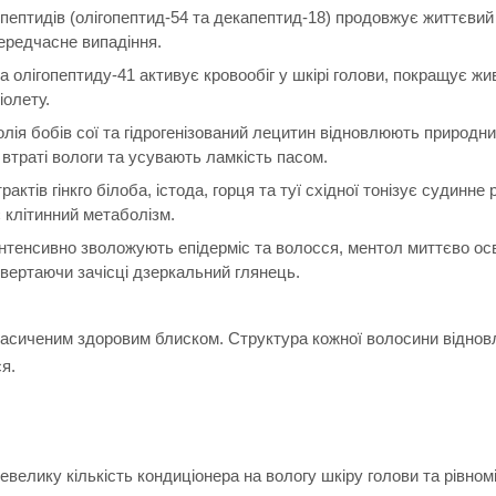
пептидів (олігопептид-54 та декапептид-18) продовжує життєвий
передчасне випадіння.
а олігопептиду-41 активує кровообіг у шкірі голови, покращує ж
іолету.
лія бобів сої та гідрогенізований лецитин відновлюють природн
втраті вологи та усувають ламкість пасом.
актів гінкго білоба, істода, горця та туї східної тонізує судинне
 клітинний метаболізм.
н інтенсивно зволожують епідерміс та волосся, ментол миттєво ос
овертаючи зачісці дзеркальний глянець.
насиченим здоровим блиском. Структура кожної волосини віднов
я.
велику кількість кондиціонера на вологу шкіру голови та рівном