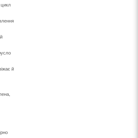
 цикл
ивлення
ий
 русло
віжає й
лена,
ірно