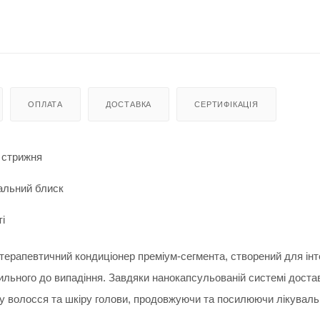
ОПЛАТА
ДОСТАВКА
СЕРТИФІКАЦІЯ
 стрижня
альний блиск
і
ерапевтичний кондиціонер преміум-сегмента, створений для інт
ильного до випадіння. Завдяки нанокапсульованій системі доста
ру волосся та шкіру голови, продовжуючи та посилюючи лікуваль