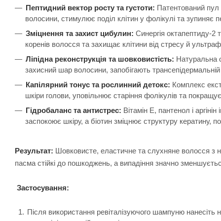
Пептидний вектор росту та густоти:
Патентований пул 
волосини, стимулює поділ клітин у фолікулі та зупиняє 
Зміцнення та захист цибулин:
Синергія октапептиду-2 т
коренів волосся та захищає клітини від стресу й ультраф
Ліпідна реконструкція та шовковистість:
Натуральна о
захисний шар волосини, запобігають трансепідермальній 
Капілярний тонус та рослинний детокс:
Комплекс екстр
шкіри голови, уповільнює старіння фолікулів та покращує
Гідробаланс та антистрес:
Вітамін Е, пантенол і аргіні
заспокоює шкіру, а біотин зміцнює структуру кератину, п
Результат:
Шовковисте, еластичне та слухняне волосся з 
пасма стійкі до пошкоджень, а випадіння значно зменшуєтьс
Застосування:
Після використання ревіталізуючого шампуню нанесіть не