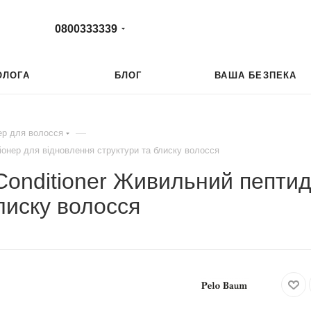
0800333339
ОЛОГА
БЛОГ
ВАША БЕЗПЕКА
—
ер для волосся
ціонер для відновлення структури та блиску волосся
g Conditioner Живильний пепти
лиску волосся