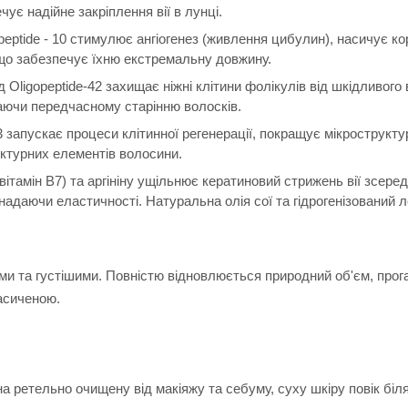
ує надійне закріплення вії в лунці.
eptide - 10 стимулює ангіогенез (живлення цибулин), насичує ко
 що забезпечує їхню екстремальну довжину.
 Oligopeptide-42 захищає ніжні клітини фолікулів від шкідливого
гаючи передчасному старінню волосків.
-3 запускає процеси клітинної регенерації, покращує мікрострукту
уктурних елементів волосини.
вітамін B7) та аргініну ущільнює кератиновий стрижень вії зсеред
надаючи еластичності. Натуральна олія сої та гідрогенізований 
ми та густішими. Повністю відновлюється природний об'єм, прог
насиченою.
на ретельно очищену від макіяжу та себуму, суху шкіру повік біл