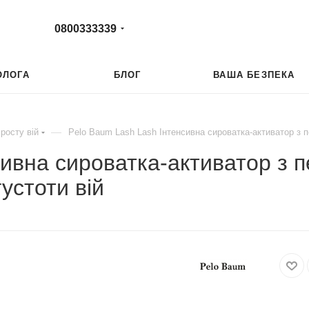
0800333339
ОЛОГА
БЛОГ
ВАША БЕЗПЕКА
—
росту вій
Pelo Baum Lash Lash Інтенсивна сироватка-активатор з 
сивна сироватка-активатор з 
устоти вій