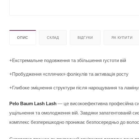
ОПИС
СКЛАД
ВІДГУКИ
ЯК КУПИТИ
+Екстремальне подовження та збільшення густоти вій
+Пробудження «сплячих» фолікулів та активація росту
+Глибоке зміцнення структури після нарощування та ламін
Pelo Baum Lash Lash
— це високоефективна професійна си
ущільнення та омолодження вій. Завдяки запатентованій сис
комплекс безперешкодно проникає безпосередньо до волосян