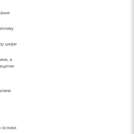
ріння
 впливу
ру шкіри
ини, а
лецитин
алини
я основи