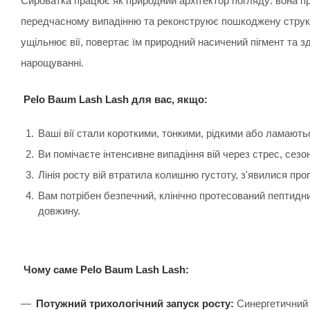
Сироватка працює як природний архітектор погляду: вона п
передчасному випадінню та реконструює пошкоджену структу
ущільнює вії, повертає їм природний насичений пігмент та 
нарощуванні.
Pelo Baum Lash Lash для вас, якщо:
Ваші вії стали короткими, тонкими, рідкими або ламают
Ви помічаєте інтенсивне випадіння вій через стрес, сезон
Лінія росту вій втратила колишню густоту, з'явилися про
Вам потрібен безпечний, клінічно протесований пептидни
довжину.
Чому саме Pelo Baum Lash Lash:
Потужний трихологічний запуск росту:
Синергетичний 