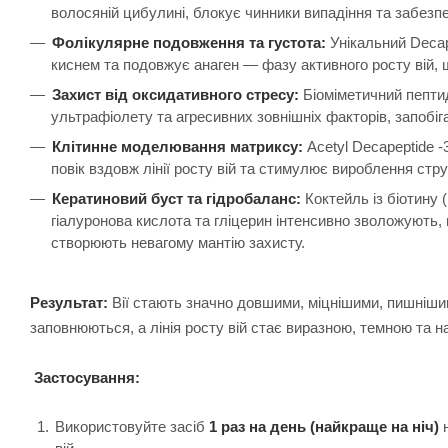
волосяній цибулині, блокує чинники випадіння та забезпеч
Фолікулярне подовження та густота:
Унікальний Decap
киснем та подовжує анаген — фазу активного росту вій,
Захист від оксидативного стресу:
Біоміметичний пептид
ультрафіолету та агресивних зовнішніх факторів, запобі
Клітинне моделювання матриксу:
Acetyl Decapeptide 
повік вздовж лінії росту вій та стимулює вироблення стр
Кератиновий буст та гідробаланс:
Коктейль із біотину (
гіалуронова кислота та гліцерин інтенсивно зволожують, 
створюють невагому мантію захисту.
Результат:
Вії стають значно довшими, міцнішими, пишніши
заповнюються, а лінія росту вій стає виразною, темною та 
Застосування:
Використовуйте засіб
1 раз на день (найкраще на ніч)