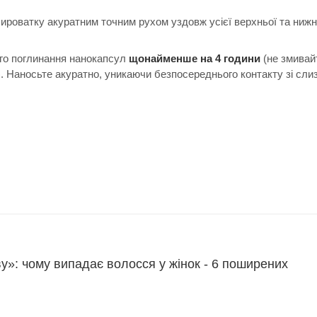
ироватку акуратним точним рухом уздовж усієї верхньої та нижнь
ного поглинання нанокапсул
щонайменше на 4 години
(не змивайт
). Наносьте акуратно, уникаючи безпосереднього контакту зі сл
у»: чому випадає волосся у жінок - 6 поширених