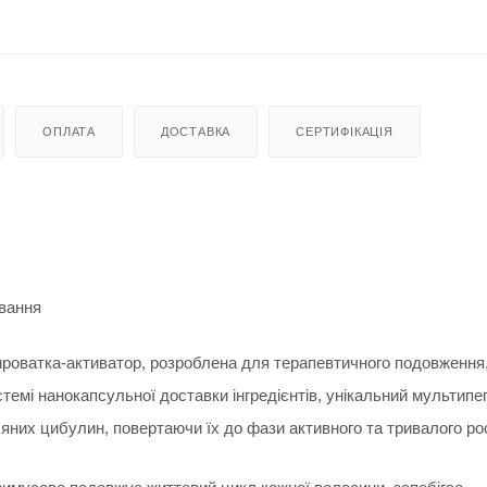
ОПЛАТА
ДОСТАВКА
СЕРТИФІКАЦІЯ
ування
роватка-активатор, розроблена для терапевтичного подовження
темі нанокапсульної доставки інгредієнтів, унікальний мультип
их цибулин, повертаючи їх до фази активного та тривалого рос