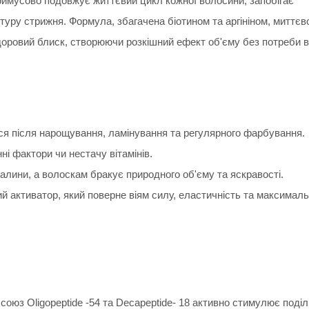
римусово подовжує життєвий цикл кожної волосини, запобігає
ру стрижня. Формула, збагачена біотином та аргініном, миттєв
здоровий блиск, створюючи розкішний ефект об'єму без потреби в
ься після нарощування, ламінування та регулярного фарбування.
ні фактори чи нестачу вітамінів.
галини, а волоскам бракує природного об'єму та яскравості.
й активатор, який поверне віям силу, еластичність та максимал
союз Oligopeptide -54 та Decapeptide- 18 активно стимулює поділ