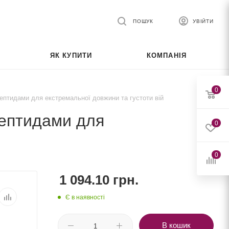
ПОШУК
УВІЙТИ
ЯК КУПИТИ
КОМПАНІЯ
0
пептидами для екстремальної довжини та густоти вій
пептидами для
0
0
1 094.10
грн.
Є в наявності
В кошик