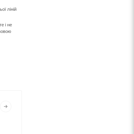
ої ліній
е і не
изовою