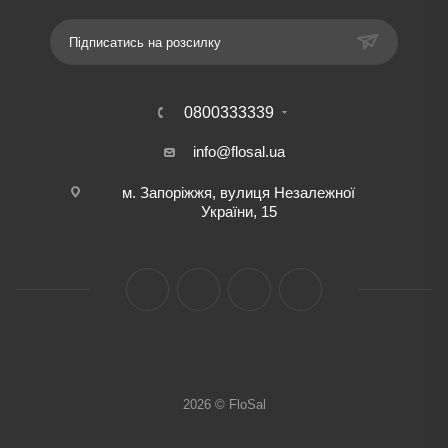
Підписатись на розсилку
0800333339
info@flosal.ua
м. Запоріжжя, вулиця Незалежної
України, 15
2026 © FloSal