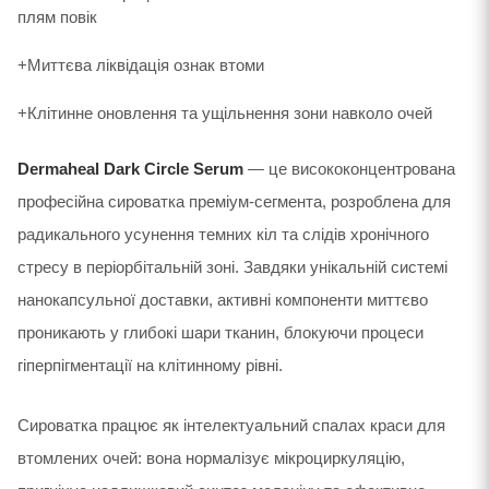
плям повік
+Миттєва ліквідація ознак втоми
+Клітинне оновлення та ущільнення зони навколо очей
Dermaheal Dark Circle Serum
— це висококонцентрована
професійна сироватка преміум-сегмента, розроблена для
радикального усунення темних кіл та слідів хронічного
стресу в періорбітальній зоні. Завдяки унікальній системі
нанокапсульної доставки, активні компоненти миттєво
проникають у глибокі шари тканин, блокуючи процеси
гіперпігментації на клітинному рівні.
Сироватка працює як інтелектуальний спалах краси для
втомлених очей: вона нормалізує мікроциркуляцію,