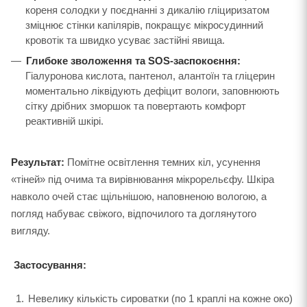
кореня солодки у поєднанні з дикалію гліциризатом
зміцнює стінки капілярів, покращує мікросудинний
кровотік та швидко усуває застійні явища.
Глибоке зволоження та SOS-заспокоєння:
Гіалуронова кислота, пантенол, алантоїн та гліцерин
моментально ліквідують дефіцит вологи, заповнюють
сітку дрібних зморшок та повертають комфорт
реактивній шкірі.
Результат:
Помітне освітлення темних кіл, усунення
«тіней» під очима та вирівнювання мікрорельєфу. Шкіра
навколо очей стає щільнішою, наповненою вологою, а
погляд набуває свіжого, відпочилого та доглянутого
вигляду.
Застосування:
Невелику кількість сироватки (по 1 краплі на кожне око)