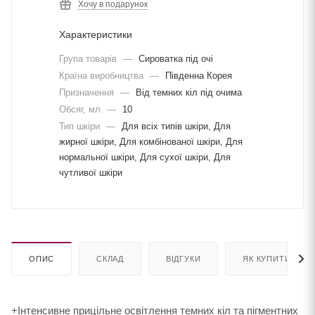
Хочу в подарунок
Характеристики
Група товарів
—
Сироватка під очі
Країна виробництва
—
Південна Корея
Призначення
—
Від темних кіл під очима
Обсяг, мл
—
10
Тип шкіри
—
Для всіх типів шкіри, Для
жирної шкіри, Для комбінованої шкіри, Для
нормальної шкіри, Для сухої шкіри, Для
чутливої шкіри
ОПИС
СКЛАД
ВІДГУКИ
ЯК КУПИТИ
+Інтенсивне прицільне освітлення темних кіл та пігментних