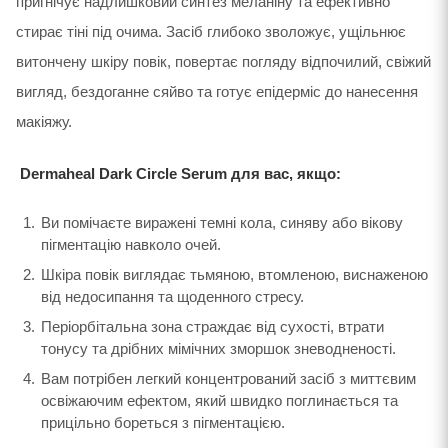
пригнічує надлишковий синтез меланіну та ефективно
стирає тіні під очима. Засіб глибоко зволожує, ущільнює
витончену шкіру повік, повертає погляду відпочилий, свіжий
вигляд, бездоганне сяйво та готує епідерміс до нанесення
макіяжу.
Dermaheal Dark Circle Serum для вас, якщо:
Ви помічаєте виражені темні кола, синяву або вікову
пігментацію навколо очей.
Шкіра повік виглядає тьмяною, втомленою, виснаженою
від недосипання та щоденного стресу.
Періорбітальна зона страждає від сухості, втрати
тонусу та дрібних мімічних зморшок зневодненості.
Вам потрібен легкий концентрований засіб з миттєвим
освіжаючим ефектом, який швидко поглинається та
прицільно бореться з пігментацією.