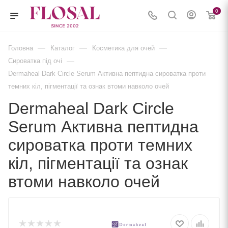
0
—
—
—
Головна
Каталог
Косметика для очей
—
Сироватка під очі
Dermaheal Dark Circle Serum Активна пептидна сироватка проти
темних кіл, пігментації та ознак втоми навколо очей
Dermaheal Dark Circle
Serum Активна пептидна
сироватка проти темних
кіл, пігментації та ознак
втоми навколо очей