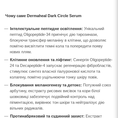
Чому саме Dermaheal Dark Circle Serum
Інтелектуальне пептидне освітлення:
Унікальний
пептид Oligopeptide-34 пригнічує дію тирозинази,
блокуючи трансфер меланіну в клітини, що дозволяє
помітно висвітлити темні кола та попередити появу
нових плям.
Клітинне оновлення та ліфтинг:
Синергія Oligopeptide-
24 та Decapeptide-4 запускає регенерацію фібробластів,
стимулює синтез власної гіалуронової кислоти та
колагену, помітно ущільнюючи тонку шкіру повік.
Блокування меланогенезу та детокс:
Потужний союз
арбутину, екстракту рисових висівок та кори білої
шовковиці забезпечує подвійний контроль над
пігментацією, вирівнює тон шкіри та нейтралізує дію
вільних радикалів.
Протинабряковий та судинний захист:
Екстракт