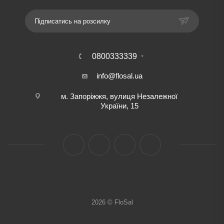
Підписатись на розсилку
0800333339
info@flosal.ua
м. Запоріжжя, вулиця Незалежної
України, 15
2026 © FloSal