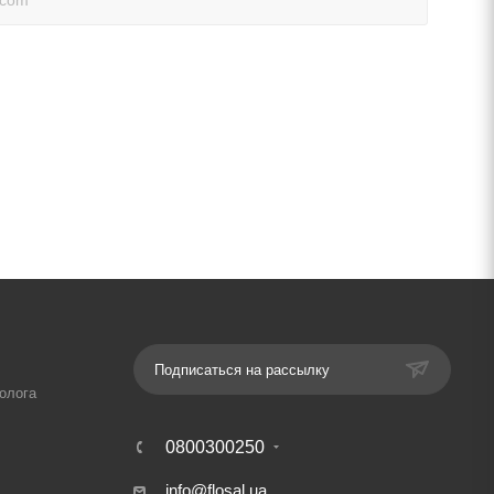
Подписаться на рассылку
олога
0800300250
info@flosal.ua