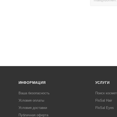
ИНФОРМАЦИЯ
УСЛУГИ
Ваша безопасность
Поиск космет
Условия оплаты
FloSal Hair
Условия доставки
FloSal Eyes
Публичная оферта