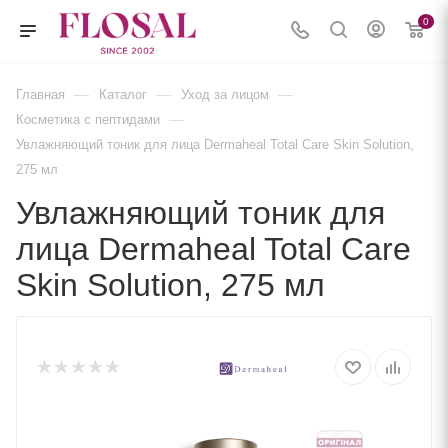
0
—
—
—
Главная
Каталог
Уход за лицом
—
Косметика с пептидами
Увлажняющий тоник для лица Dermaheal Total Care Skin Solution,
275 мл
Увлажняющий тоник для
лица Dermaheal Total Care
Skin Solution, 275 мл